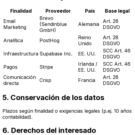
Finalidad
Proveedor
País
Base legal
Brevo
Email
Art. 28
(Sendinblue
Alemania
Marketing
DSGVO
GmbH)
Reino
Art. 28
Analítica
PostHog
Unido
DSGVO
SCC Art. 46
Infraestructura
Supabase Inc.
EE. UU.
DSGVO
Irlanda /
SCC Art. 46
Pagos
Stripe
EE. UU.
DSGVO
Comunicación
Art. 28
Crisp
Francia
directa
DSGVO
5. Conservación de los datos
Plazos según finalidad o exigencias legales (p.ej. 10 años
contabilidad).
6. Derechos del interesado