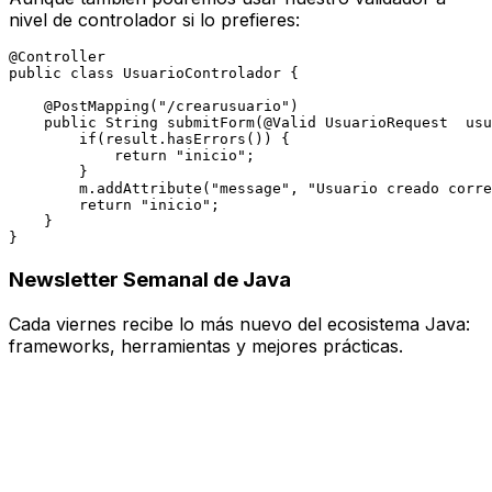
nivel de controlador si lo prefieres:
@Controller
public
class
UsuarioControlador
 {

@PostMapping("/crearusuario")
public
 String 
submitForm
(
@Valid
 UsuarioRequest  usu
if
(result.hasErrors()) {

return
"inicio"
;

        }

        m.addAttribute(
"message"
, 
"Usuario creado corre
return
"inicio"
;

    }   

Newsletter Semanal de Java
Cada
viernes
recibe lo más nuevo del ecosistema Java:
frameworks, herramientas y mejores prácticas.