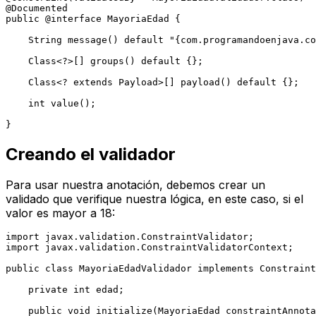
@Documented
public
@interface
 MayoriaEdad {

    String 
message
()
default
"{com.programandoenjava.co
    Class<?>[] groups() 
default
 {};

    Class<? 
extends
Payload
>[] payload() 
default
 {};

int
value
()
;

Creando el validador
Para usar nuestra anotación, debemos crear un
validado que verifique nuestra lógica, en este caso, si el
valor es mayor a 18:
import
import
 javax.validation.ConstraintValidatorContext;

public
class
MayoriaEdadValidador
implements
Constraint
private
int
 edad;

public
void
initialize
(MayoriaEdad constraintAnnota