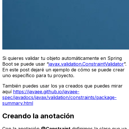
Si quieres validar tu objeto automáticamente en Spring
Boot se puede usar “
javax.validation.ConstraintValidator
”.
En este post dejaré un ejemplo de cómo se puede crear
uno específico para tu proyecto.
También puedes usar los ya creados que puedes mirar
aquí
https://javaee.github.io/javaee-
spec/javadocs/javax/validation/constraints/package-
summary.html
Creando la anotación
Con la anotación
@Constraint
definimos la clase que va