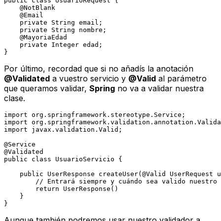
public
class
UsuarioRequest
 {

@NotBlank
@Email
private
 String email;

private
 String nombre;

@MayoriaEdad
private
 Integer edad;

Por último, recordad que si no añadís la anotación
@Validated
a vuestro servicio y
@Valid
al parámetro
que queramos validar,
Spring
no va a validar nuestra
clase.
import
import
import
 javax.validation.Valid;

@Service
@Validated
public
class
UsuarioServicio
 {

public
 UserResponse 
createUser
(
@Valid
 UserRequest u
// Entrará siempre y cuándo sea valido nuestro
return
 UserResponse()

    }

Aunque también podremos usar nuestro validador a