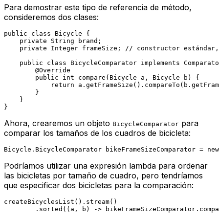
Para demostrar este tipo de referencia de método,
consideremos dos clases:
public
class
Bicycle
 {

private
 String brand;

private
 Integer frameSize; 
// constructor estándar,
public
class
BicycleComparator
implements
Comparato
@Override
public
int
compare
(Bicycle a, Bicycle b)
 {

return
 a.getFrameSize().compareTo(b.getFram
        }

    }

Ahora, crearemos un objeto
para
BicycleComparator
comparar los tamaños de los cuadros de bicicleta:
Bicycle.
BicycleComparator
bikeFrameSizeComparator
=
new
Podríamos utilizar una expresión lambda para ordenar
las bicicletas por tamaño de cuadro, pero tendríamos
que especificar dos bicicletas para la comparación:
createBicyclesList().stream()
