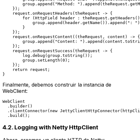
        group.append(
"Method: "
).append(theRequest.getM
    });

    request.onRequestHeaders(theRequest -> {

for
 (HttpField header : theRequest.getHeaders()
            group.append(header.getName()).append(
": "
)
        }

    });

    request.onRequestContent((theRequest, content) -> {

        group.append(
"Content: "
).append(content.toStri
    });

    request.onRequestSuccess(theRequest -> {

        log.debug(group.toString());

        group.setLength(
0
);

    });

return
 request;

Finalmente, debemos construir la instancia de
WebClient
:
WebClient

  .builder()

  .clientConnector(
new
JettyClientHttpConnector
(httpCli
4.2. Logging with Netty
HttpClient
Ahora, creemos un cliente HTTP de Netty: