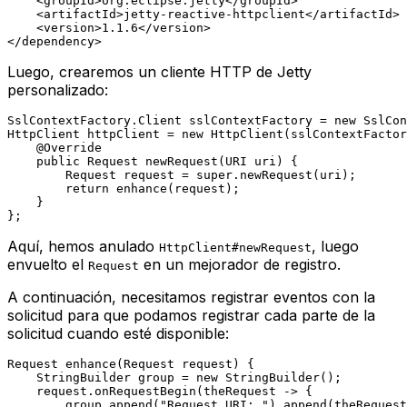
<
groupId
>
org.eclipse.jetty
</
groupId
>
<
artifactId
>
jetty-reactive-httpclient
</
artifactId
>
<
version
>
1.1.6
</
version
>
</
dependency
>
Luego, crearemos un cliente HTTP de Jetty
personalizado:
SslContextFactory.
Client
sslContextFactory
=
new
SslCon
HttpClient
httpClient
=
new
HttpClient
(sslContextFactor
@Override
public
 Request 
newRequest
(URI uri)
 {

Request
request
=
super
.newRequest(uri);

return
 enhance(request);

    }

Aquí, hemos anulado
, luego
HttpClient#newRequest
envuelto el
en un mejorador de registro.
Request
A continuación, necesitamos registrar eventos con la
solicitud para que podamos registrar cada parte de la
solicitud cuando esté disponible:
Request 
enhance
(Request request)
 {

StringBuilder
group
=
new
StringBuilder
();

    request.onRequestBegin(theRequest -> {

        group.append(
"Request URI: "
).append(theRequest