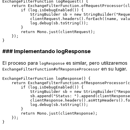
ExchangeFilterFunction 
logRequest
()
 {

return
 ExchangeFilterFunction.ofRequestProcessor(cl
if
 (log.isDebugEnabled()) {

StringBuilder
sb
=
new
StringBuilder
(
"Reque
            clientRequest.headers().forEach((name, valu
            log.debug(sb.toString());

        }

return
 Mono.just(clientRequest);

    });

### Implementando logResponse
El proceso para
es similar, pero utilizaremos
logResponse
en su lugar.
ExchangeFilterFunction#ofResponseProcessor
ExchangeFilterFunction 
logResponse
()
 {

return
 ExchangeFilterFunction.ofResponseProcessor(c
if
 (log.isDebugEnabled()) {

StringBuilder
sb
=
new
StringBuilder
(
"Respo
            sb.append(
"Status: "
).append(clientResponse
            clientResponse.headers().asHttpHeaders().fo
            log.debug(sb.toString());

        }

return
 Mono.just(clientResponse);

    });
