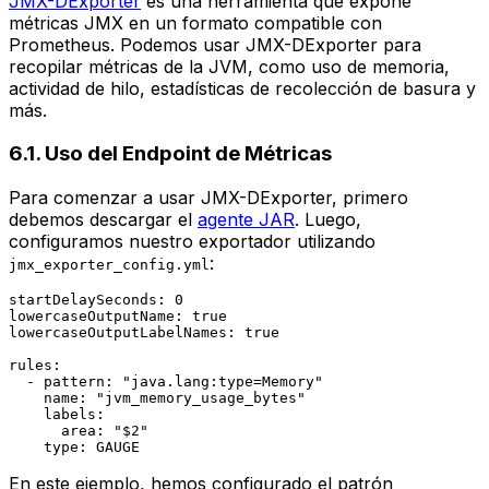
JMX-DExporter
es una herramienta que expone
métricas JMX en un formato compatible con
Prometheus. Podemos usar JMX-DExporter para
recopilar métricas de la JVM, como uso de memoria,
actividad de hilo, estadísticas de recolección de basura y
más.
6.1. Uso del Endpoint de Métricas
Para comenzar a usar JMX-DExporter, primero
debemos descargar el
agente JAR
. Luego,
configuramos nuestro exportador utilizando
:
jmx_exporter_config.yml
startDelaySeconds:
0
lowercaseOutputName:
true
lowercaseOutputLabelNames:
true
rules:
-
pattern:
"java.lang:type=Memory"
name:
"jvm_memory_usage_bytes"
labels:
area:
"$2"
type:
GAUGE
En este ejemplo, hemos configurado el patrón