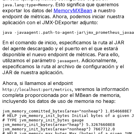
. Esto significa que queremos
java.lang:type=Memory
exportar los datos del
MemoryMXBean
a nuestro
endpoint de métricas. Ahora, podemos iniciar nuestra
aplicación con el JMX-DExporter adjunto:
En el comando de inicio, especificamos la ruta al JAR
del agente descargado y el puerto en el que estará
disponible el nuevo endpoint de métricas. Para ello,
utilizamos el parámetro
. Adicionalmente,
javaagent
especificamos la ruta al archivo de configuración y el
JAR de nuestra aplicación.
Ahora, si llamamos al endpoint
, veremos la información
http://localhost:port/metrics
completa proporcionada por el MBean de memoria,
incluyendo los datos de uso de memoria no heap:
jvm_memory_committed_bytes{area="nonheap"} 1.8546688E7

# HELP jvm_memory_init_bytes Initial bytes of a given J
# TYPE jvm_memory_init_bytes gauge

jvm_memory_init_bytes{area="heap"} 5.32676608E8

jvm_memory_init_bytes{area="nonheap"} 7667712.0

# HELP jvm_memory_max_bytes Max (bytes) of a given JVM 