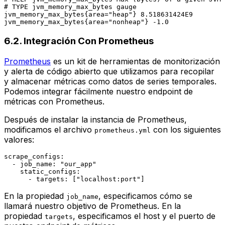
# TYPE jvm_memory_max_bytes gauge

jvm_memory_max_bytes{area="heap"} 8.518631424E9

6.2. Integración Con Prometheus
Prometheus
es un kit de herramientas de monitorización
y alerta de código abierto que utilizamos para recopilar
y almacenar métricas como datos de series temporales.
Podemos integrar fácilmente nuestro endpoint de
métricas con Prometheus.
Después de instalar la instancia de Prometheus,
modificamos el archivo
con los siguientes
prometheus.yml
valores:
scrape_configs:
-
job_name:
"our_app"
static_configs:
-
targets:
 [
"localhost:port"
En la propiedad
, especificamos cómo se
job_name
llamará nuestro objetivo de Prometheus. En la
propiedad
, especificamos el host y el puerto de
targets