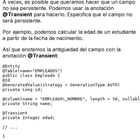
A veces, es posible que queramos hacer que un campo
no sea persistente. Podemos usar la anotación
@Transient
para hacerlo. Especifica que el campo no
será persistente.
Por ejemplo, podemos calcular la edad de un estudiante
a partir de la fecha de nacimiento.
Así que anotemos la antigüedad del campo con la
anotación
@Transient
:
@Entity
@Table(name="EMPLEADOS")
public
class
Empleado
@Id
@GeneratedValue(strategy = GenerationType.AUTO)
private
 Long id;

@Column(name = "EMPLEADO\_NOMBRE", length = 50, nullabl
private
 String name;

@Transient
private
 Integer edad;

// ...