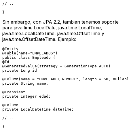
// ...
Sin embargo, con JPA 2.2, también tenemos soporte
para java.time.LocalDate, java.time.LocalTime,
java.time.LocalDateTime, java.time.OffsetTime y
java.time.OffsetDateTime. Ejemplo:
@Entity
@Table(name="EMPLEADOS")
public
class
Empleado
@Id
@GeneratedValue(strategy = GenerationType.AUTO)
private
 Long id;

@Column(name = "EMPLEADO\_NOMBRE", length = 50, nullabl
private
 String name;

@Transient
private
 Integer edad;

@Column
private
 LocalDateTime dateTime;

// ...