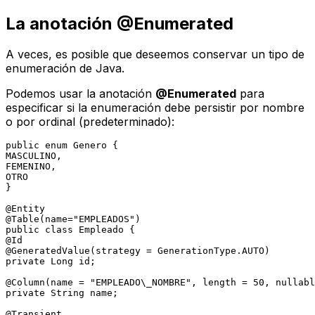
La anotación @Enumerated
A veces, es posible que deseemos conservar un tipo de
enumeración de Java.
Podemos usar la anotación
@Enumerated
para
especificar si la enumeración debe persistir por nombre
o por ordinal (predeterminado):
public
enum
Genero
 { 

MASCULINO,

FEMENINO,

OTRO

}

@Entity
@Table(name="EMPLEADOS")
public
class
Empleado
@Id
@GeneratedValue(strategy = GenerationType.AUTO)
private
 Long id;

@Column(name = "EMPLEADO\_NOMBRE", length = 50, nullabl
private
 String name;

@Transient