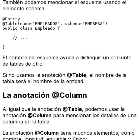
También podemos mencionar el esquema usando el
elemento
schema
:
@Entity
@Table(name="EMPLEADOS", schema="EMPRESA")
public
class
Empleado
 {

// ...
El nombre del esquema ayuda a distinguir un conjunto
de tablas de otro.
Si no usamos la anotación
@Table
, el nombre de la
tabla será el nombre de la entidad.
La anotación @Column
Al igual que la anotación
@Table
, podemos usar la
anotación
@Column
para mencionar los detalles de una
columna en la tabla.
La anotación
@Column
tiene muchos elementos, como
nombre, longitud, anulable y único: