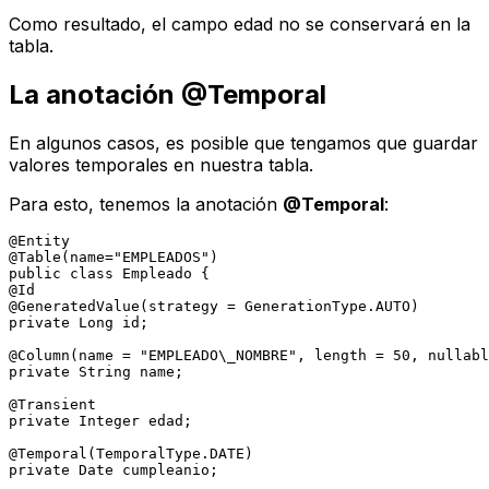
Como resultado, el campo
edad
no se conservará en la
tabla.
La anotación @Temporal
En algunos casos, es posible que tengamos que guardar
valores temporales en nuestra tabla.
Para esto, tenemos la anotación
@Temporal
:
@Entity
@Table(name="EMPLEADOS")
public
class
Empleado
@Id
@GeneratedValue(strategy = GenerationType.AUTO)
private
 Long id;

@Column(name = "EMPLEADO\_NOMBRE", length = 50, nullabl
private
 String name;

@Transient
private
 Integer edad;

@Temporal(TemporalType.DATE)
private
 Date cumpleanio;
