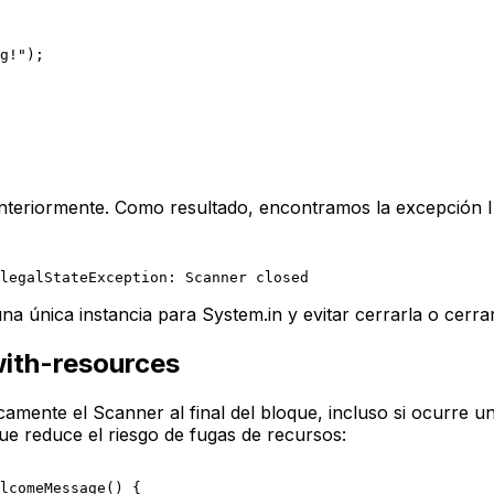
g!"
);

nteriormente. Como resultado, encontramos la excepción
 una única instancia para
System.in
y evitar cerrarla o cerr
with-resources
icamente el
Scanner
al final del bloque, incluso si ocurre 
ue reduce el riesgo de fugas de recursos:
lcomeMessage
()
 {
