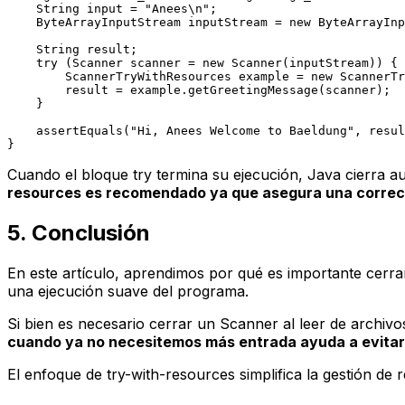
String
input
=
"Anees\n"
;

ByteArrayInputStream
inputStream
=
new
ByteArrayInp
    String result;

try
 (
Scanner
scanner
=
new
Scanner
(inputStream)) {

ScannerTryWithResources
example
=
new
ScannerTr
        result = example.getGreetingMessage(scanner);

    }

    assertEquals(
"Hi, Anees Welcome to Baeldung"
, resul
Cuando el bloque
try
termina su ejecución, Java cierra a
resources
es recomendado ya que asegura una correcta
5. Conclusión
En este artículo, aprendimos por qué es importante cerr
una ejecución suave del programa.
Si bien es necesario cerrar un
Scanner
al leer de archiv
cuando ya no necesitemos más entrada ayuda a evita
El enfoque de
try-with-resources
simplifica la gestión de 