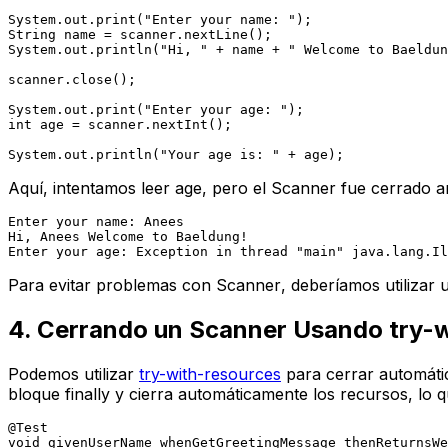
System.out.print(
"Enter your name: "
String
name
=
 scanner.nextLine();

System.out.println(
"Hi, "
 + name + 
" Welcome to Baeldun
scanner.close();

System.out.print(
"Enter your age: "
int
age
=
 scanner.nextInt();

System.out.println(
"Your age is: "
Aquí, intentamos leer
age
, pero el
Scanner
fue cerrado a
Enter your name: Anees

Hi, Anees Welcome to Baeldung!

Para evitar problemas con
Scanner
, deberíamos utilizar
4. Cerrando un
Scanner
Usando
try-
Podemos utilizar
try-with-resources
para cerrar automát
bloque
finally
y cierra automáticamente los recursos, lo q
@Test
void
givenUserName_whenGetGreetingMessage_thenReturnsWe