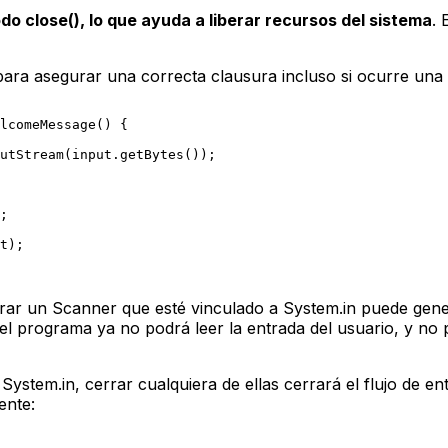
odo
close()
, lo que ayuda a liberar recursos del sistema
. 
ara asegurar una correcta clausura incluso si ocurre una 
lcomeMessage
()
 {

utStream
(input.getBytes());

;

t);

rrar un
Scanner
que esté vinculado a
System.in
puede gene
, el programa ya no podrá leer la entrada del usuario, y n
a
System.in
, cerrar cualquiera de ellas cerrará el flujo de
ente: